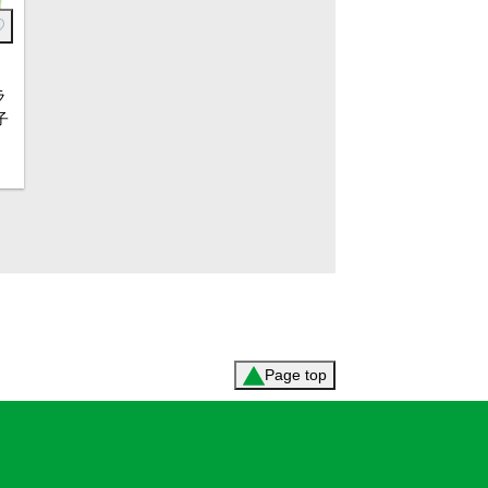
ラ
子
Page top