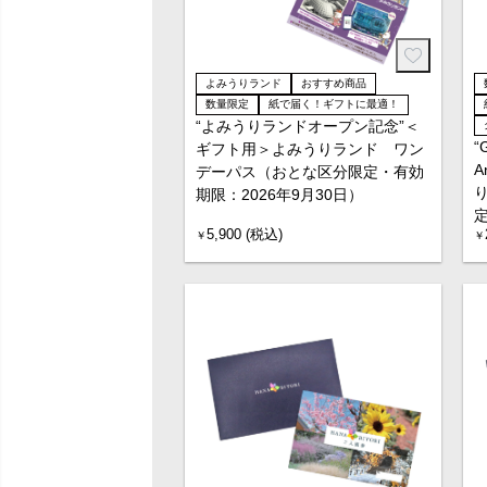
よみうりランド
おすすめ商品
数量限定
紙で届く！ギフトに最適！
“よみうりランドオープン記念”＜
“
ギフト用＞よみうりランド ワン
A
デーパス（おとな区分限定・有効
期限：2026年9月30日）
定
5,900 (税込)
￥
￥