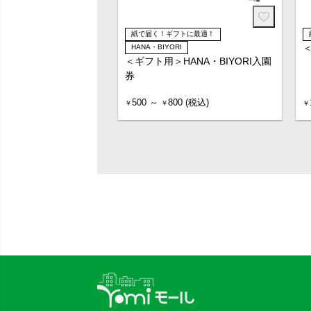
紙で届く！ギフトに最適！
HANA・BIYORI
＜ギフト用＞HANA・BIYORI入園
券
500 ～
800 (税込)
￥
￥
￥