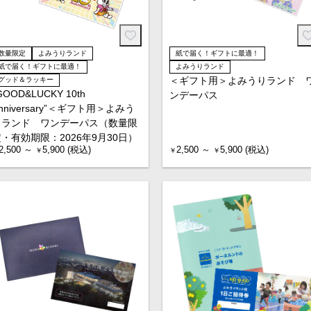
数量限定
よみうりランド
紙で届く！ギフトに最適！
紙で届く！ギフトに最適！
よみうりランド
＜ギフト用＞よみうりランド 
グッド＆ラッキー
GOOD&LUCKY 10th
ンデーパス
nniversary”＜ギフト用＞よみう
りランド ワンデーパス（数量限
・有効期限：2026年9月30日）
2,500 ～
5,900 (税込)
2,500 ～
5,900 (税込)
￥
￥
￥