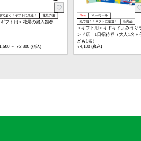
紙で届く！ギフトに最適！
花景の湯
New
Yomiモール
＜ギフト用＞花景の湯入館券
紙で届く！ギフトに最適！
新商品
＜ギフト用＞キドキドよみうり
ンド店 1日招待券（大人1名＋
ども1名）
1,500 ～
2,800 (税込)
4,100 (税込)
￥
￥