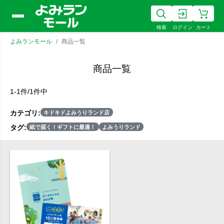
検索
ログイン
カート
よみランモール
商品一覧
商品一覧
1-1件/1件中
カテゴリ:
キドキドよみうりランド店
タグ:
紙で届く！ギフトに最適！
よみうりランド